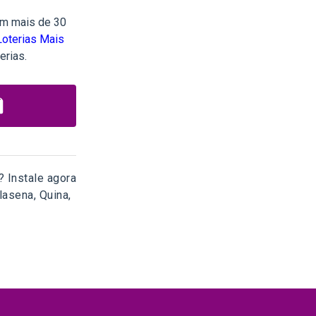
om mais de 30
Loterias Mais
erias.
 Instale agora
lasena, Quina,