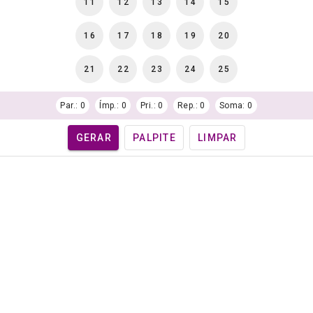
11
12
13
14
15
16
17
18
19
20
21
22
23
24
25
Par.: 0
Ímp.: 0
Pri.: 0
Rep.: 0
Soma: 0
GERAR
PALPITE
LIMPAR